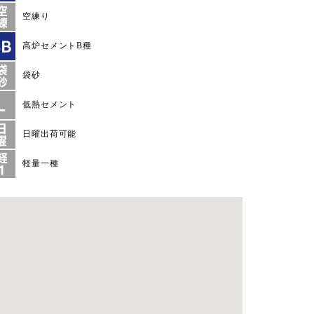
空練り
高炉セメントB種
袋砂
低熱セメント
日曜出荷可能
軽量一種