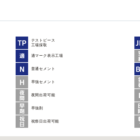
テストピース
工場採取
適マーク表示工場
普通セメント
早強セメント
夜間出荷可能
早強剤
祝祭日出荷可能