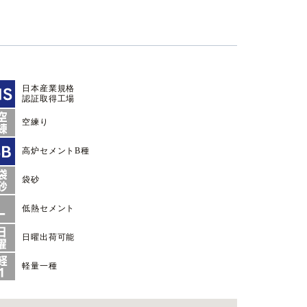
日本産業規格
認証取得工場
空練り
高炉セメントB種
袋砂
低熱セメント
日曜出荷可能
軽量一種