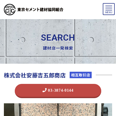
メ
MENU
ニ
ュ
ー
SEARCH
建材店一発検索
株式会社安藤吉五郎商店
相互取引店
03-3874-0144