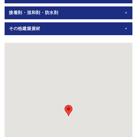
240/300/360/450・境界杭・パーキングブロック
角スコ・剣スコ・ネリダル・洗車ブラシ・ひしゃく・各種左官
各種目地棒・面木各サイズ・エキスパンタイ・コーナー定規各
接着剤・混和剤・防水剤
工具・各種左官鏝
サイズ
ハイフレックス・アイボンフレックス・カチオントレーヌ・カ
その他建築資材
チオンタイトT/F・ハードンエース・モルター・メトローズ・
防水材・急結剤
ガムテープ・養生テープ・マスカー550/1100・養生シート・ポ
リフィルム・土間フィルム・フェルト20ｋ・刃定木等