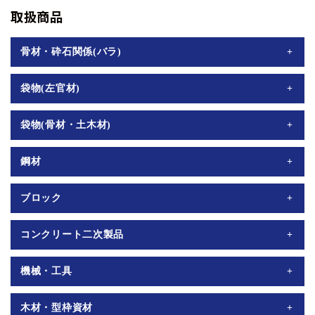
取扱商品
骨材・砕石関係(バラ)
左官砂・RC40-0
袋物(左官材)
セメント・NSゼロヨン#10/#20/#35・ハイモル補修用
袋物(骨材・土木材)
(10kg/25kg)・タイロン一般用・フジモル・無収縮材(ベースタ
イトグラウト/パット)・レベリング材・ホワイトセメント・Cト
左官砂袋詰・8分砂利袋詰・RC40-0袋詰・寒水(1厘/3厘/5厘/7
鋼材
ップ・Uトップ・Bドライ・GLボンド・シコク聚楽・メイクア
厘/1分)・寒水粉・白竜(1厘/3厘/5厘/7厘/1分)・珪砂(4号/5号/6
ップJ・ドライモルタル・ドライコンクリート・ジェットドライ
号/7号)・テイエスサンド内部用/外部用・常温合材(レミファル
D10/4m・D13/4m・ワイヤーメッシュ2.6x100/5x150・ワンタッ
ブロック
モルタル・着色剤
ト)・塩カル・ライン石灰
チアンカーD10/D13・差筋アンカー
10-A・12-A・15-A・10-C・12-C・15-C・7-B・ブロックレン
コンクリート二次製品
ガ・赤レンガ・笠木・スカシ
地先A/B/C・公団型地先100x100x600・サイコロ4x5x6・ピンコ
機械・工具
ロ150角・フェンス基礎ブロック
180x180x450/200x200x450/200x200x200・平板300x300・改良
パワーミックス・ベビーミックス・一輪車・つまーる・水糸・
木材・型枠資材
桝240/300/360/450・改良半桝240/300/360/450・マンホール蓋
墨汁・各種刷毛・ローラー・バケツ・ダイヤモンドカッター・