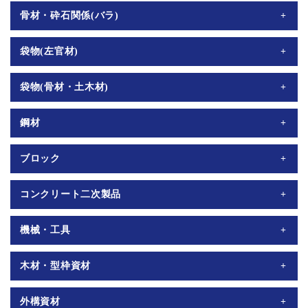
骨材・砕石関係(バラ)
中目ふるい砂、荒目砂、山砂、砂利25mm、ビリ砂利10mm、石
袋物(左官材)
灰6号(チチブ)、軽石、150割栗、1号砕石、4号砕石、C40-0砕
石、RC40、スクリーニングス(砕石ﾀﾞｽﾄ)
セメント、ジェットセメント、ドライモルタル、ジェットドラ
袋物(骨材・土木材)
イモルタル、ジャリコン、NSゼロヨン(＃10･＃20・＃35)、NS
ポリマーミックス＃300、NSわくモル、NSニューハイレベラ
ふるい砂、荒目砂、山砂、砂利25mm、ビリ砂利10mm、石灰6
鋼材
ー、NSユカモルH、NSベランダコートQ、NSタウンモルタル、
号チチブ、軽石、4号砕石、C40-0砕石、RC40、白玉砂利(3分・
NSタイルセメント（T2・T3）、NSメジセメント(白・灰・濃
5分・8分・1寸)、那智石(3分・5分・8分・1寸)、伊勢砂利(3
鉄筋D10×5.5ｍ、D13×5.5ｍ、D16×5.5ｍ、ワイヤーメッシュ
ブロック
灰・特濃灰・黒)、ＮＳドカモル、NSドカモルハード、ショウ
分・5分)、伊勢五朗太(1寸、1.5寸、2寸、3～4寸)、珪砂（4・
2.6×100、5×100、5×150、6×100、6×150、差し筋アンカー
ワグラウト、ショウワパッド、フジモル、ベースモルタルＢ、
5・6・7号）、白竜(1・3・5・7厘)、寒水(1・3分)
D10×450、D13×600、アンカーボルト240・300・M12×400、ホ
Ａ種10cm、C種7cm・10cm・12cm・15cm、縦目地無C種シンプ
コンクリート二次製品
太平洋基礎レベラー、ユートップ、Ｃトップ、GLボンド、京壁
ールダンM16×600、結束線黒・メッキ350・450
ル10・12・15ｃｍ、型枠ブロック12・15ｃｍ、縦目地無型枠
(富士川)
15・18ｃｍ、レンガブロック、赤レンガ、焼過レンガ、耐火レ
改良桝及び半桝（240・300・360・450・600）、U字溝（90・
機械・工具
ンガ、スペンサーブロック4×5×6・5×6×7・7×8×10・6cm角
120・150・180・240）フェンスブロック（150²×300・
150²×400・180²×300・180²×450・200²×200・200²×300・
パワーミックスPMA-240・ベビーミックスSBM-150E・ディス
木材・型枠資材
200²×450・250²×250・250²×450・300²×300・300²×400、
クグラインダーΦ100低速・高速、ＭＣＣカットベンダーCB13
300²×500・300²×600）、板石（300×300・300×600・360×600・
コンパネ12mm、パネコート12mm、ウスベニア2.5mm、サン
外構資材
450×600）、束石（150²×120・200²×180）、万年塀並板・幅
木、タル木、 ヌキ板（45mm・90mm・120mm・