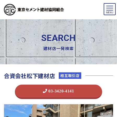
メ
MENU
ニ
ュ
ー
SEARCH
建材店一発検索
合資会社松下建材店
相互取引店
03-3420-4141