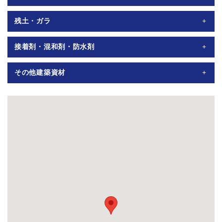
木・笠木・山型笠木、境界石75×400・90×450、地先Ａ・B・
150mm）、自在ベニア、厚ベニア24mm、刃定木、東京走り
防草シート：防草くん1ｍ×50ｍ・楽々シート1ｍ×75ｍ・ザ・バ
残土・ガラ
Ｃ、公園縁石、ニューパーキングブロックB100・Ｂ120
ーン136Ｇ 1ｍ×50ｍ・2ｍ×50ｍ・ザ・バーン240Ｇ 1ｍ×30ｍ
グレーチング：U字溝用90・120・150・180細目ノンスリップ
取次で対応
接着剤・混和剤・防水剤
ＮＳハイフレックス＃1000 18Kg、ハイモルエマルジョン、ス
その他建築資材
ーパーコンプリート＃400（アクリル）18Kg・3kg、ラテック
スエース(ＳＢＲ)18kg、急結剤、防水剤、ルガゾールＣ、カチ
HIVP13・20、VP13・20・25・30・50・75・100・150・200、
オンタイトＦ・Ｔ、防凍剤・無塩防凍剤、アクトル4ℓ、エフロ
VU40・50・75・100・125・150・200、有孔管75・100・150、
カット4ℓ 、アクアシール16ℓ・4ℓ、ガッチリ浸透プライマー
塩ビパイプ継手、ネトロンパイプ75・100、 タキロンアジャ
4ℓ、アスファルト乳剤18ℓ、ショウワ止水材20kg、モールドオ
スター250・300・350・400、タキロン浸透桝250・300・350、
イル(剥離剤)18kg
タキロン溜桝300、タキロン鉄格子蓋・レジコン蓋250・300・
350・400、レジコン蓋耐圧300、透水シート、 左官鏝・丸
釘・コンクリート釘・コーキング材(シリコン・ウレタン・変
成)・ダイヤコンクリ刃・切断砥石、カネライトフォーム：15・
20・25・30・40・50・100mm